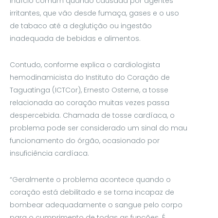
indício comum quando causada por agentes
irritantes, que vão desde fumaça, gases e o uso
de tabaco até a deglutição ou ingestão
inadequada de bebidas e alimentos.
Contudo, conforme explica o cardiologista
hemodinamicista do Instituto do Coração de
Taguatinga (ICTCor), Ernesto Osterne, a tosse
relacionada ao coração muitas vezes passa
despercebida. Chamada de tosse cardíaca, o
problema pode ser considerado um sinal do mau
funcionamento do órgão, ocasionado por
insuficiência cardíaca.
“Geralmente o problema acontece quando o
coração está debilitado e se torna incapaz de
bombear adequadamente o sangue pelo corpo
para o cumprimento de todas as funções. É