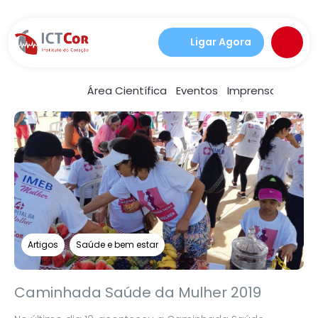
Ligar Agora
Área Científica
Eventos
Imprensa
Notíc
Artigos
Saúde e bem estar
Caminhada Saúde da Mulher 2019