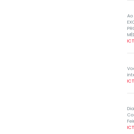
Ao 
EX
PR
MÉ
IC
Vo
int
ICT
Di
Co
Fe
IC