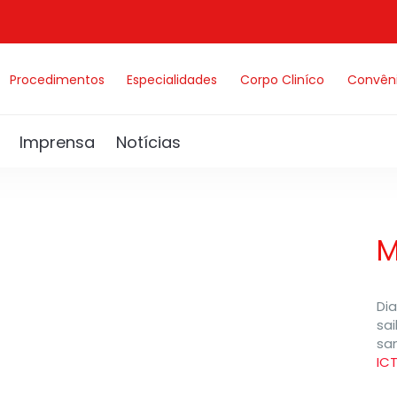
Procedimentos
Especialidades
Corpo Cliníco
Convên
Imprensa
Notícias
M
Di
sa
sa
IC