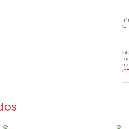
4º 
IC
In
ex
mo
ICT
dos
Notícias