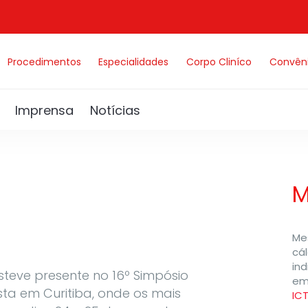
Procedimentos
Especialidades
Corpo Cliníco
Convên
Imprensa
Notícias
M
Me
cál
in
steve presente no 16º Simpósio
em
ista em Curitiba, onde os mais
IC