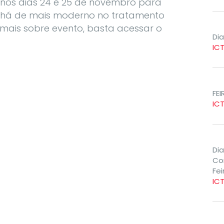
m nos dias 24 e 25 de novembro para
ue há de mais moderno no tratamento
 mais sobre evento, basta acessar o
Di
IC
FE
IC
Di
Co
Fe
IC