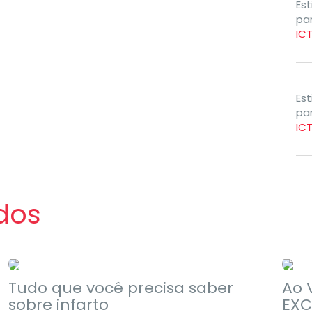
Est
pa
IC
Est
pa
IC
dos
Eventos
Tudo que você precisa saber
Ao 
sobre infarto
EXC