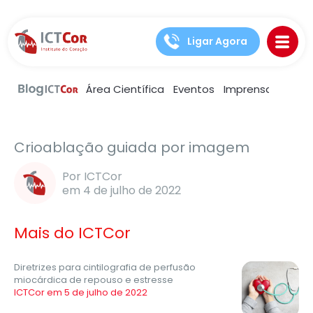
Ligar Agora
Área Científica
Eventos
Imprensa
Notíc
Artigos
Saúde e bem estar
Crioablação guiada por imagem
Por ICTCor
em 4 de julho de 2022
Mais do ICTCor
Diretrizes para cintilografia de perfusão
miocárdica de repouso e estresse
ICTCor em 5 de julho de 2022