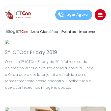
Ligar Agora
Área Científica
Eventos
Imprensa
Notíc
Artigos
Saúde e bem estar
2° ICTCor Friday 2019
O nosso 2º ICTCor Friday de 2019 foi repleto de
animação, alegria e muita energia positiva. E não
é à toa que a cor laranja foi a escolhida para
representar este nosso encontro. Confira tudo o
que aconteceu nas imagens abaixo: