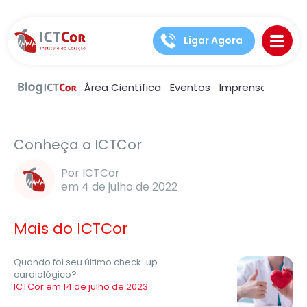
Ligar Agora
Área Científica
Eventos
Imprensa
Notíc
Artigos
Saúde e bem estar
Conheça o ICTCor
Por ICTCor
em 4 de julho de 2022
Mais do ICTCor
Quando foi seu último check-up
cardiológico?
ICTCor em 14 de julho de 2023