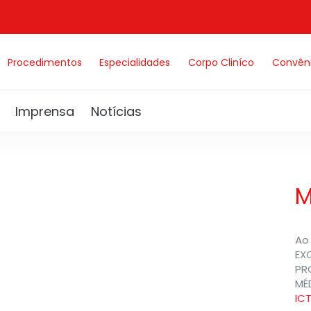
Procedimentos
Especialidades
Corpo Cliníco
Convên
Imprensa
Notícias
M
Ao 
EX
PR
MÉ
IC