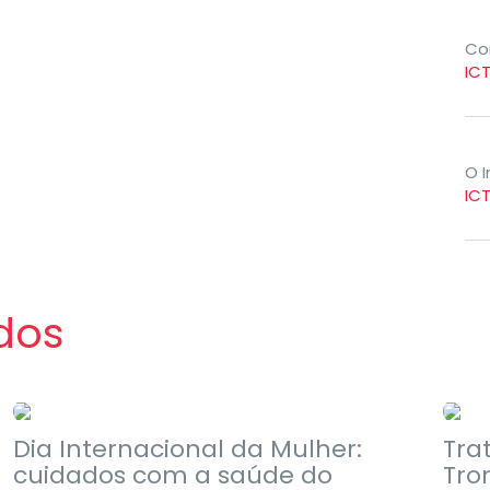
Co
IC
O 
IC
dos
Notícias
Dia Internacional da Mulher:
Tra
cuidados com a saúde do
Tro