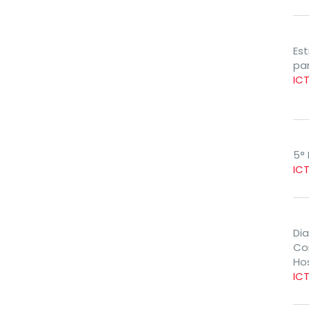
Est
pa
IC
5° 
IC
Di
Co
Ho
IC