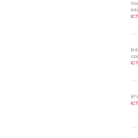
Vo
int
ICT
En
co
IC
6º 
IC