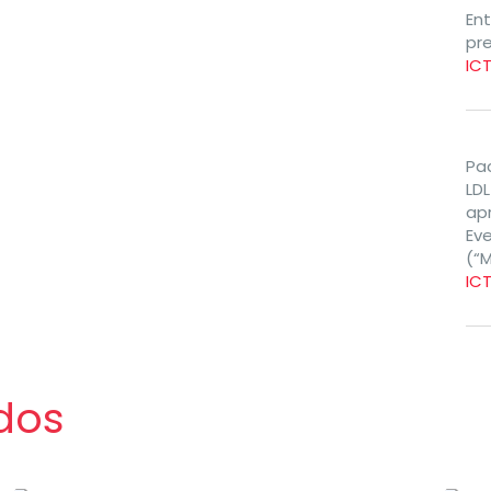
En
pr
IC
Pa
LD
ap
Ev
(“
IC
dos
Área Científica