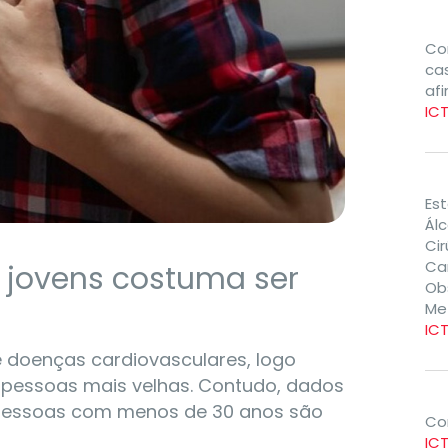
Co
cas
af
IC
Es
Ál
Ci
Ca
 jovens costuma ser
Ob
Me
IC
é doenças cardiovasculares, logo
 pessoas mais velhas. Contudo, dados
e pessoas com menos de 30 anos são
Co
IC