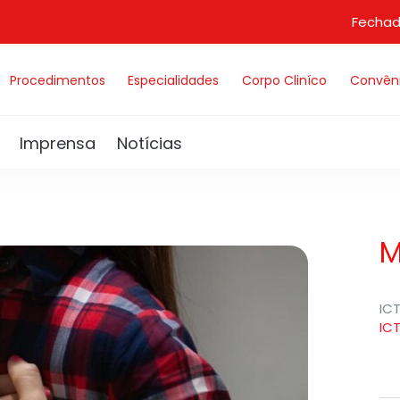
Fechad
Procedimentos
Especialidades
Corpo Cliníco
Convên
Imprensa
Notícias
M
IC
IC