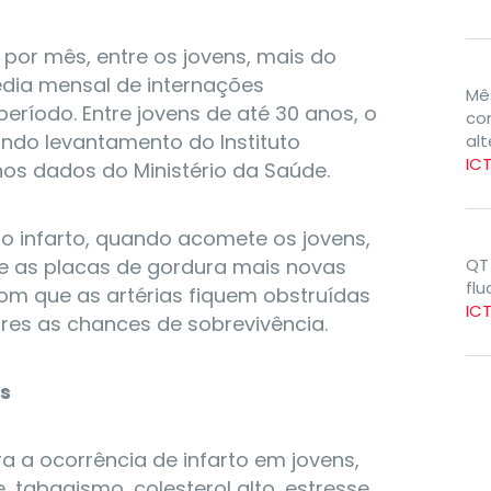
s por mês, entre os jovens, mais do
édia mensal de internações
Mê
ríodo. Entre jovens de até 30 anos, o
com
ndo levantamento do Instituto
al
IC
nos dados do Ministério da Saúde.
o infarto, quando acomete os jovens,
ue as placas de gordura mais novas
QT
flu
com que as artérias fiquem obstruídas
IC
res as chances de sobrevivência.
ns
a a ocorrência de infarto em jovens,
, tabagismo, colesterol alto, estresse