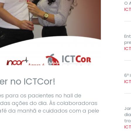
O A
IC
En
pr
IC
6º 
er no ICTCor!
IC
es para os pacientes no hall de
 das ações do dia. Às colaboradoras
Jan
café da manhã e cuidados com a pele
di
tro
IC