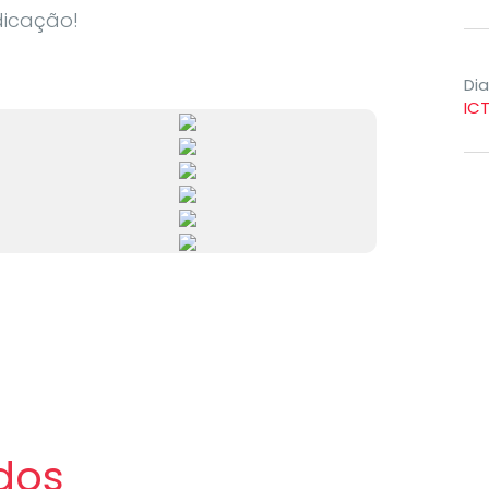
dicação!
Di
IC
dos