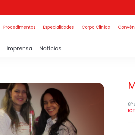
Procedimentos
Especialidades
Corpo Cliníco
Convên
Imprensa
Notícias
M
8º
IC