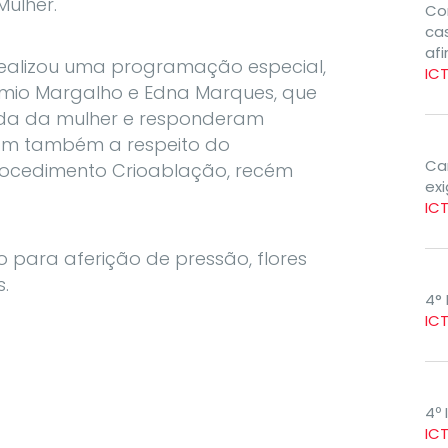
ulher.
Co
cas
af
realizou uma programação especial,
IC
imio Margalho e Edna Marques, que
da da mulher e responderam
aram também a respeito do
Ca
procedimento Crioablação, recém
ex
IC
 para aferição de pressão, flores
s.
4° 
IC
4º 
IC