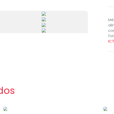
Mê
al
co
fo
IC
dos
Eventos