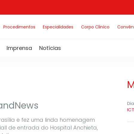
Procedimentos
Especialidades
Corpo Cliníco
Convên
Imprensa
Notícias
M
BandNews
Di
IC
rasília e fez uma linda homenagem
all de entrada do Hospital Anchieta,