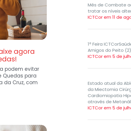
Mês de Combate ao 
tratar os níveis alt
ICTCor em 11 de ag
1ª Feira ICTCorSaú
aixe agora
Amigos do Peito (2
ICTCor em 5 de julh
edas!
a podem evitar
de Quedas para
a da Cruz, com
Estado atual da Ab
da Miectomia Cirúr
Cardiomiopatia Hip
através de Metanál
ICTCor em 5 de julh