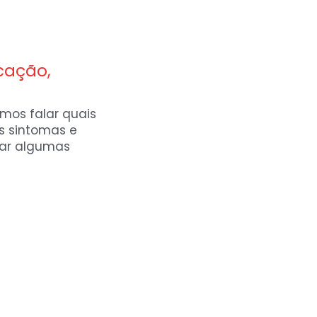
icação,
amos falar quais
os sintomas e
ar algumas