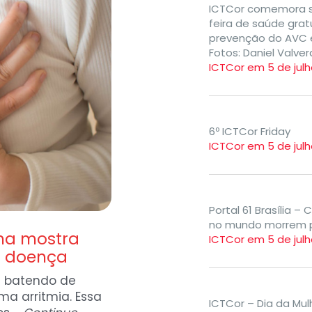
ICTCor comemora s
feira de saúde grat
prevenção do AVC 
Fotos: Daniel Valve
ICTCor em 5 de julh
6º ICTCor Friday
ICTCor em 5 de julh
Portal 61 Brasília 
no mundo morrem p
ha mostra
ICTCor em 5 de julh
 a doença
á batendo de
ma arritmia. Essa
ICTCor – Dia da Mul