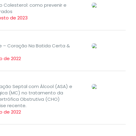
Colesterol: como prevenir e
erados
osto de 2023
de – Coração Na Batida Certa &
)
o de 2022
lação Septal com Álcool (ASA) e
gica (MC) no tratamento da
ertrófica Obstrutiva (CHO)
ise recente.
o de 2022