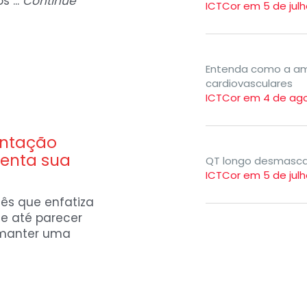
 ...
Continue
ICTCor em 5 de julh
Entenda como a a
cardiovasculares
ICTCor em 4 de ag
entação
enta sua
QT longo desmascar
ICTCor em 5 de julh
s que enfatiza
e até parecer
 manter uma