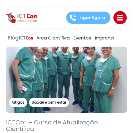
Ligar Agora
Área Científica
Eventos
Imprensa
Notíc
Artigos
Saúde e bem estar
ICTCor – Curso de Atualizaçāo
Cientifica